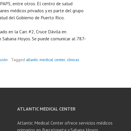
PAPS, entre otros. El centro de salud
lanes médicos privados y es parte del grupo
alud del Gobierno de Puerto Rico.
ado en la Carr. #2, Cruce Dávila en
en Sabana Hoyos. Se puede comunicar al 787-
ción
Tagged
atlantic medical center
,
clinicas
ATLANTIC MEDICAL CENTER
Atlantic Medical Center ofrece servicios médicos
primarios en Barceloneta y Sabana Hoyos