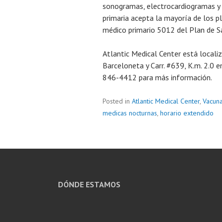
sonogramas, electrocardiogramas y 
primaria acepta la mayoría de los p
médico primario 5012 del Plan de S
Atlantic Medical Center está localiz
Barceloneta y Carr. #639, K.m. 2.0 
846-4412 para más información.
Posted in
Atlantic Medical Center
,
Vacuna
medicas nocturnas
,
horario extendido
DÓNDE ESTAMOS