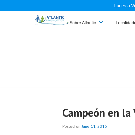
Skip
Lunes a Vi
ATLANTIC
to
content
MEDICAL
Sobre Atlantic
Localidad
CENTER
Campeón en la 
Posted on
June 11, 2015