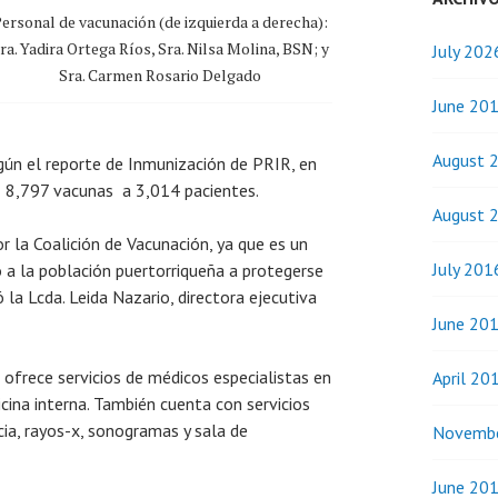
ersonal de vacunación (de izquierda a derecha):
ra. Yadira Ortega Ríos, Sra. Nilsa Molina, BSN; y
July 202
Sra. Carmen Rosario Delgado
June 20
August 
egún el reporte de Inmunización de PRIR, en
r 8,797 vacunas a 3,014 pacientes.
August 
r la Coalición de Vacunación, ya que es un
July 201
 a la población puertorriqueña a protegerse
 la Lcda. Leida Nazario, directora ejecutiva
June 20
 ofrece servicios de médicos especialistas en
April 20
icina interna. También cuenta con servicios
cia, rayos-x, sonogramas y sala de
Novemb
June 20