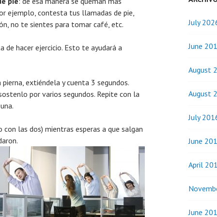
de pie
: de esa manera se queman más
Por ejemplo, contesta tus llamadas de pie,
July 202
n, no te sientes para tomar café, etc.
June 20
a de hacer ejercicio. Esto te ayudará a
August 
a pierna, extiéndela y cuenta 3 segundos.
August 
y sostenlo por varios segundos. Repite con la
 una.
July 201
o con las dos) mientras esperas a que salgan
daron.
June 20
April 20
Novemb
June 20