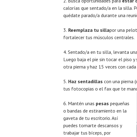
2. Busca oportunidades para
estar 
calorías que sentado/a en la silla. 
quédate parado/a durante una reunió
3.
Reemplaza tu silla
por una pelot
fortalecer tus músculos centrales.
4. Sentado/a en tu silla, levanta un
Luego baja el pie sin tocar el piso 
otra pierna y haz 15 veces con cada
5.
Haz sentadillas
con una pierna (
tus fotocopias o el fax que te man
6. Mantén unas
pesas
pequeñas
o bandas de estiramiento en la
gaveta de tu escritorio. Así
puedes tomarte descansos y
trabajar tus bíceps, por