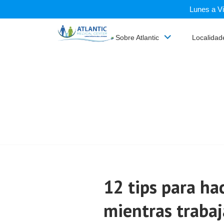
Skip
Lunes a Vi
ATLANTIC
to
content
MEDICAL
Sobre Atlantic
Localidad
CENTER
12 tips para hac
mientras trabaj