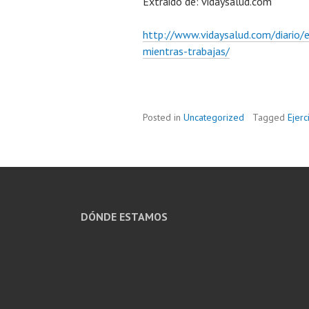
Extraido de: vidaysalud.com
http://www.vidaysalud.com/diario/ej
mientras-trabajas/
Posted in
Uncategorized
Tagged
Ejerc
DÓNDE ESTAMOS