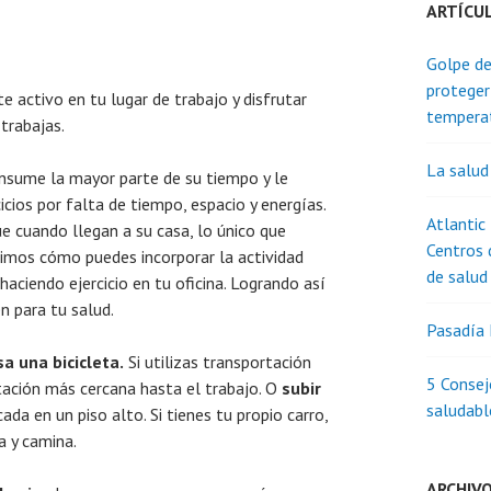
ARTÍCU
Golpe de
proteger
 activo en tu lugar de trabajo y disfrutar
tempera
 trabajas.
La salud
nsume la mayor parte de su tiempo y le
cicios por falta de tiempo, espacio y energías.
Atlantic
e cuando llegan a su casa, lo único que
Centros 
ecimos cómo puedes incorporar la actividad
de salud
 haciendo ejercicio en tu oficina. Logrando así
n para tu salud.
Pasadía 
sa una bicicleta.
Si utilizas transportación
5 Consej
tación más cercana hasta el trabajo. O
subir
saludabl
icada en un piso alto. Si tienes tu propio carro,
a y camina.
ARCHIV