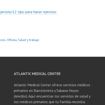
ercicio/12-tips-para-hacer-ejercicio-
icios
,
Oficina
,
Salud y trabajo
ATLANTIC MEDICAL CENTER
Atlantic Medical Center ofrece servicios médicos
primarios en Barceloneta y Sabana Hoyos
(Arecibo). Aquí encuentras los servicios de salud y
los médicos primarios que tu familia necesita.