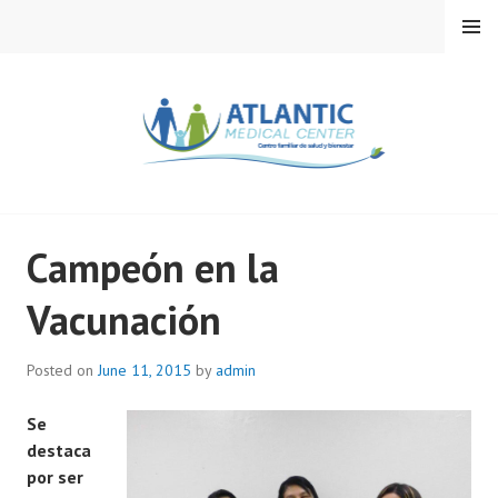
Skip
MENU
to
content
ATLANTIC MEDICAL
Campeón en la
CENTER
Vacunación
Posted on
June 11, 2015
by
admin
Se
destaca
por ser