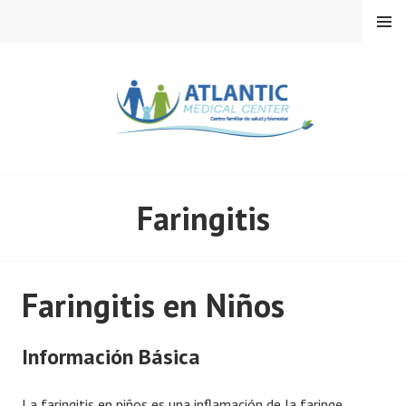
Skip
MENU
to
content
ATLANTIC MEDICAL
Faringitis
CENTER
Faringitis en Niños
Información Básica
La faringitis en niños es una inflamación de la faringe